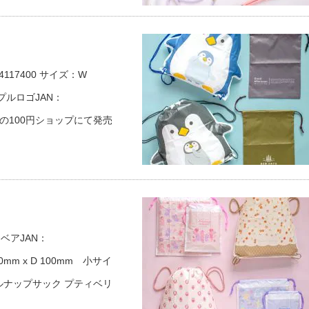
117400 サイズ：W
ンプルロゴJAN：
m※全国の100円ショップにて発売
ベアJAN：
30mm x D 100mm 小サイ
ビニールナップサック プティベリ