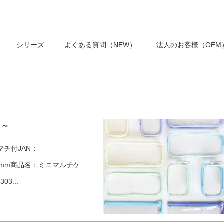
シリーズ
よくある質問（NEW）
法人のお客様（OEM
ス～
C マチ付JAN：
 D 50mm商品名：ミニマルチケ
03...