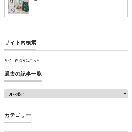
～
サイト内検索
サイト内検索はこちら
過去の記事一覧
過
去
の
記
事
カテゴリー
一
覧