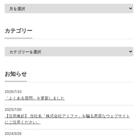
過
去
の
記
事
カテゴリー
一
覧
カ
テ
ゴ
リ
ー
お知らせ
2026/7/10
「よくある質問」を更新しました
2025/7/30
【注意喚起】 当社名「株式会社アミファ」を騙る悪質なウェブサイト
にご注意ください。
2024/3/26