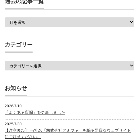
過去の記事一覧
過
去
の
記
事
カテゴリー
一
覧
カ
テ
ゴ
リ
ー
お知らせ
2026/7/10
「よくある質問」を更新しました
2025/7/30
【注意喚起】 当社名「株式会社アミファ」を騙る悪質なウェブサイト
にご注意ください。