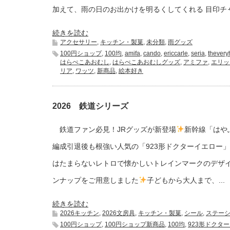
加えて、雨の日のお出かけを明るくしてくれる 目印チャー
続きを読む
アクセサリー
,
キッチン・製菓
,
未分類
,
雨グッズ
100円ショップ
,
100均
,
amifa
,
cando
,
ericcarle
,
seria
,
thevery
はらぺこあおむし
,
はらぺこあおむしグッズ
,
アミファ
,
エリッ
リア
,
ワッツ
,
新商品
,
絵本好き
2026 鉄道シリーズ
鉄道ファン必見！JRグッズが新登場
新幹線「はや
編成引退後も根強い人気の「923形ドクターイエロー
はたまらないレトロで懐かしいトレインマークのデザ
ンナップをご用意しました
子どもから大人まで、...
続きを読む
2026キッチン
,
2026文房具
,
キッチン・製菓
,
シール
,
ステー
100円ショップ
,
100円ショップ新商品
,
100均
,
923形ドクタ