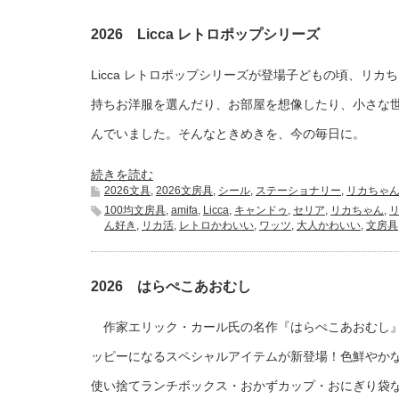
2026 Licca レトロポップシリーズ
Licca レトロポップシリーズが登場子どもの頃、リカ
持ちお洋服を選んだり、お部屋を想像したり、小さな
んでいました。そんなときめきを、今の毎日に。
続きを読む
2026文具
,
2026文房具
,
シール
,
ステーショナリー
,
リカちゃ
100均文房具
,
amifa
,
Licca
,
キャンドゥ
,
セリア
,
リカちゃん
,
ん好き
,
リカ活
,
レトロかわいい
,
ワッツ
,
大人かわいい
,
文房具
2026 はらぺこあおむし
作家エリック・カール氏の名作『はらぺこあおむし』
ッピーになるスペシャルアイテムが新登場！色鮮やか
使い捨てランチボックス・おかずカップ・おにぎり袋