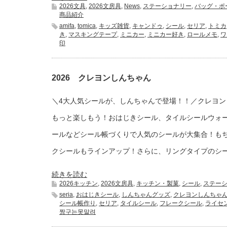
2026文具
,
2026文房具
,
News
,
ステーショナリー
,
バッグ・ポ
商品紹介
amifa
,
tomica
,
キッズ雑貨
,
キャンドゥ
,
シール
,
セリア
,
トミカ
き
,
マスキングテープ
,
ミニカー
,
ミニカー好き
,
ロールメモ
,
ワ
印
2026 クレヨンしんちゃん
＼4大人気シールが、しんちゃんで登場！！／クレヨン
もっと楽しもう！おはじきシール、タイルシールウォ
ールなどシール帳づくりで人気のシールが大集合！も
クシールもラインアップ！さらに、リングタイプのシー.
続きを読む
2026キッチン
,
2026文房具
,
キッチン・製菓
,
シール
,
ステー
seria
,
おはじきシール
,
しんちゃんグッズ
,
クレヨンしんちゃ
シール帳作り
,
セリア
,
タイルシール
,
フレークシール
,
ライセ
짱구는못말려