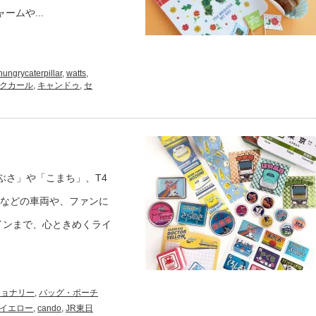
ムや...
hungrycaterpillar
,
watts
,
クカール
,
キャンドゥ
,
セ
ぶさ」や「こまち」、T4
」などの車両や、ファンに
インまで、心ときめくライ
ショナリー
,
バッグ・ポーチ
ーイエロー
,
cando
,
JR東日