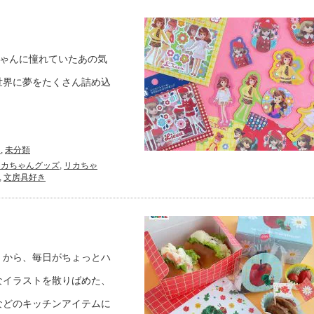
ちゃんに憧れていたあの気
世界に夢をたくさん詰め込
ん
,
未分類
リカちゃんグッズ
,
リカちゃ
,
文房具好き
から、毎日がちょっとハ
なイラストを散りばめた、
などのキッチンアイテムに