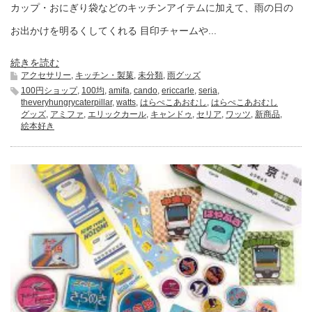
カップ・おにぎり袋などのキッチンアイテムに加えて、雨の日の
お出かけを明るくしてくれる 目印チャームや...
続きを読む
アクセサリー
,
キッチン・製菓
,
未分類
,
雨グッズ
100円ショップ
,
100均
,
amifa
,
cando
,
ericcarle
,
seria
,
theveryhungrycaterpillar
,
watts
,
はらぺこあおむし
,
はらぺこあおむし
グッズ
,
アミファ
,
エリックカール
,
キャンドゥ
,
セリア
,
ワッツ
,
新商品
,
絵本好き