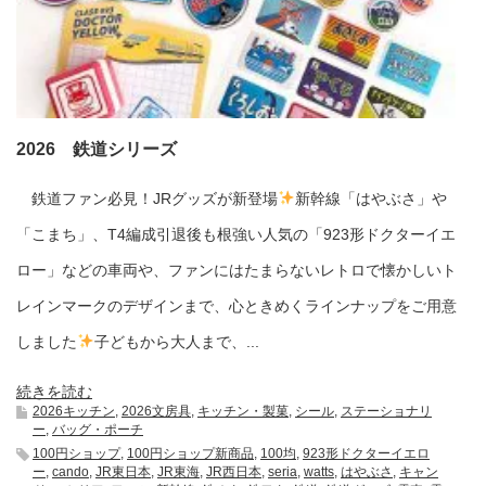
2026 鉄道シリーズ
鉄道ファン必見！JRグッズが新登場
新幹線「はやぶさ」や
「こまち」、T4編成引退後も根強い人気の「923形ドクターイエ
ロー」などの車両や、ファンにはたまらないレトロで懐かしいト
レインマークのデザインまで、心ときめくラインナップをご用意
しました
子どもから大人まで、...
続きを読む
2026キッチン
,
2026文房具
,
キッチン・製菓
,
シール
,
ステーショナリ
ー
,
バッグ・ポーチ
100円ショップ
,
100円ショップ新商品
,
100均
,
923形ドクターイエロ
ー
,
cando
,
JR東日本
,
JR東海
,
JR西日本
,
seria
,
watts
,
はやぶさ
,
キャン