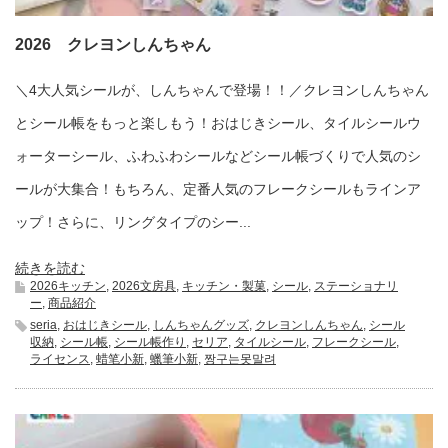
2026 クレヨンしんちゃん
＼4大人気シールが、しんちゃんで登場！！／クレヨンしんちゃん
とシール帳をもっと楽しもう！おはじきシール、タイルシールウ
ォーターシール、ふわふわシールなどシール帳づくりで人気のシ
ールが大集合！もちろん、定番人気のフレークシールもラインア
ップ！さらに、リングタイプのシー...
続きを読む
2026キッチン
,
2026文房具
,
キッチン・製菓
,
シール
,
ステーショナリ
ー
,
商品紹介
seria
,
おはじきシール
,
しんちゃんグッズ
,
クレヨンしんちゃん
,
シール
収納
,
シール帳
,
シール帳作り
,
セリア
,
タイルシール
,
フレークシール
,
ライセンス
,
蜡笔小新
,
蠟筆小新
,
짱구는못말려