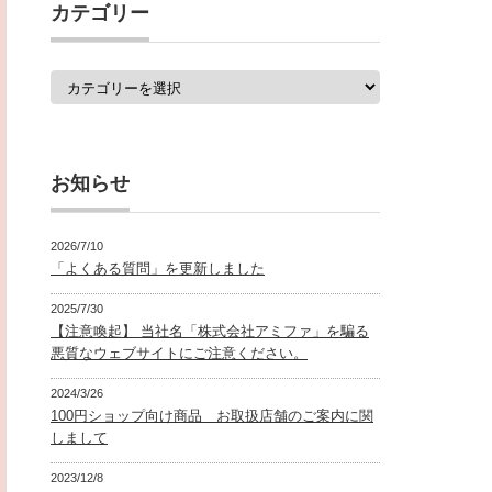
覧
カテゴリー
カ
テ
ゴ
リ
ー
お知らせ
2026/7/10
「よくある質問」を更新しました
2025/7/30
【注意喚起】 当社名「株式会社アミファ」を騙る
悪質なウェブサイトにご注意ください。
2024/3/26
100円ショップ向け商品 お取扱店舗のご案内に関
しまして
2023/12/8