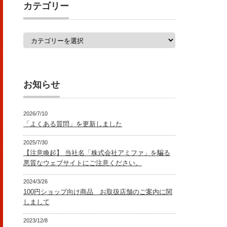
覧
カテゴリー
カ
テ
ゴ
リ
ー
お知らせ
2026/7/10
「よくある質問」を更新しました
2025/7/30
【注意喚起】 当社名「株式会社アミファ」を騙る
悪質なウェブサイトにご注意ください。
2024/3/26
100円ショップ向け商品 お取扱店舗のご案内に関
しまして
2023/12/8