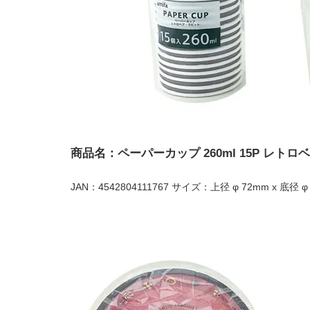
商品名：ペーパーカップ 260ml 15P レト
JAN：4542804111767 サイズ：上径 φ 72mm x 底径 φ 