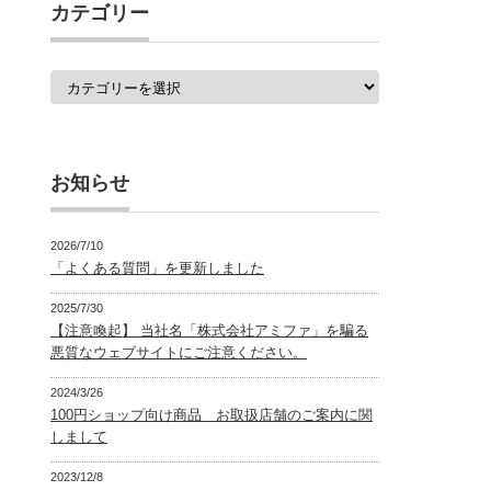
覧
カテゴリー
カ
テ
ゴ
リ
ー
お知らせ
2026/7/10
「よくある質問」を更新しました
2025/7/30
【注意喚起】 当社名「株式会社アミファ」を騙る
悪質なウェブサイトにご注意ください。
2024/3/26
100円ショップ向け商品 お取扱店舗のご案内に関
しまして
2023/12/8