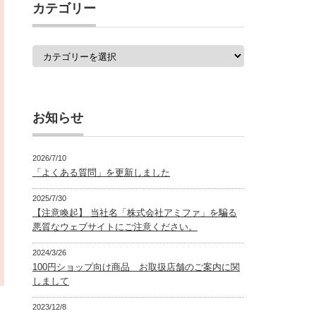
覧
カテゴリー
カ
テ
ゴ
リ
ー
お知らせ
2026/7/10
「よくある質問」を更新しました
2025/7/30
【注意喚起】 当社名「株式会社アミファ」を騙る
悪質なウェブサイトにご注意ください。
2024/3/26
100円ショップ向け商品 お取扱店舗のご案内に関
しまして
2023/12/8