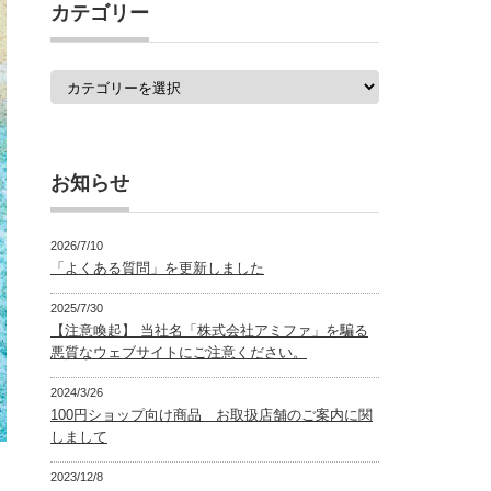
覧
カテゴリー
カ
テ
ゴ
リ
ー
お知らせ
2026/7/10
「よくある質問」を更新しました
2025/7/30
【注意喚起】 当社名「株式会社アミファ」を騙る
悪質なウェブサイトにご注意ください。
2024/3/26
100円ショップ向け商品 お取扱店舗のご案内に関
しまして
2023/12/8