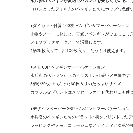
水兵姿のペンギンが浜辺でバカンスを楽しんでいる、
コロンとしたフォルムのペンギンたちにポップな色使
●ダイカット付箋 100枚 ペンギンサマーバケーション
手帳やノートに挟むと、可愛いペンギンがひょっこり
メモやブックマークとして活躍します。
4柄25枚入りで、計100枚入り。たっぷり使えます。
●メモ 60P ペンギンサマーバケーション
水兵姿のペンギンたちのイラストが可愛いメモ帳です
3柄が20枚づつ入った60枚入りのたっぷりサイズ。
カラフルなプリントはメッセージカード代わりにも使
●デザインペーパー 36P ペンギンサマーバケーション
水兵姿のペンギンたちのイラスト4柄をプリントしたデ
ラッピングやメモ、コラージュなどアイディア次第で