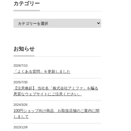
覧
カテゴリー
カ
テ
ゴ
リ
ー
お知らせ
2026/7/10
「よくある質問」を更新しました
2025/7/30
【注意喚起】 当社名「株式会社アミファ」を騙る
悪質なウェブサイトにご注意ください。
2024/3/26
100円ショップ向け商品 お取扱店舗のご案内に関
しまして
2023/12/8