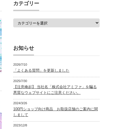
カテゴリー
カ
テ
ゴ
リ
ー
お知らせ
2026/7/10
「よくある質問」を更新しました
2025/7/30
【注意喚起】 当社名「株式会社アミファ」を騙る
悪質なウェブサイトにご注意ください。
2024/3/26
100円ショップ向け商品 お取扱店舗のご案内に関
しまして
2023/12/8