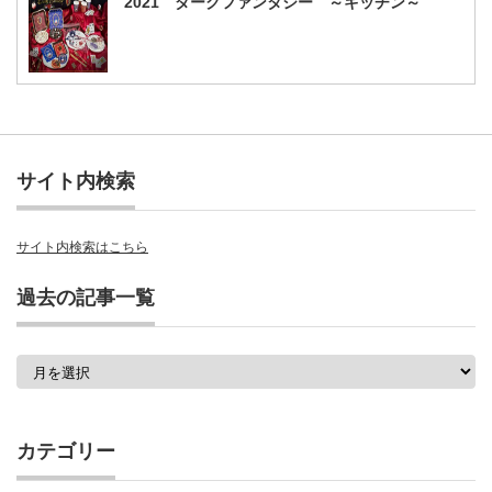
2021 ダークファンタジー ～キッチン～
サイト内検索
サイト内検索はこちら
過去の記事一覧
過
去
の
記
事
カテゴリー
一
覧