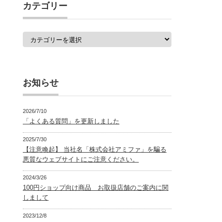
覧
カテゴリー
カ
テ
ゴ
リ
ー
お知らせ
2026/7/10
「よくある質問」を更新しました
2025/7/30
【注意喚起】 当社名「株式会社アミファ」を騙る
悪質なウェブサイトにご注意ください。
2024/3/26
100円ショップ向け商品 お取扱店舗のご案内に関
しまして
2023/12/8