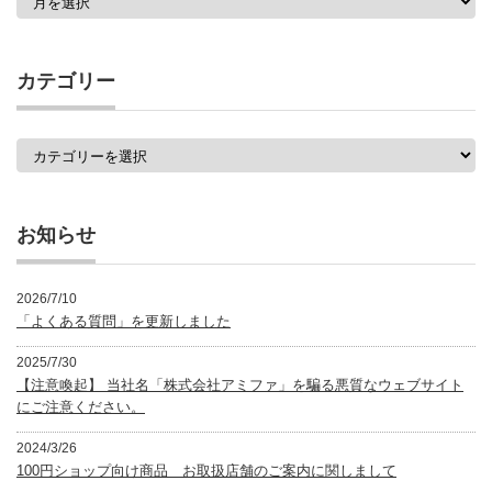
去
の
記
事
カテゴリー
一
覧
カ
テ
ゴ
リ
ー
お知らせ
2026/7/10
「よくある質問」を更新しました
2025/7/30
【注意喚起】 当社名「株式会社アミファ」を騙る悪質なウェブサイト
にご注意ください。
2024/3/26
100円ショップ向け商品 お取扱店舗のご案内に関しまして