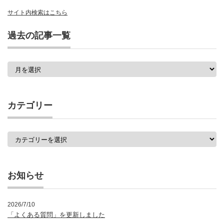
サイト内検索はこちら
過去の記事一覧
過
去
の
記
事
カテゴリー
一
覧
カ
テ
ゴ
リ
ー
お知らせ
2026/7/10
「よくある質問」を更新しました