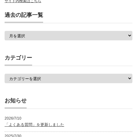
サイト内検索はこちら
過去の記事一覧
過
去
の
記
事
カテゴリー
一
覧
カ
テ
ゴ
リ
ー
お知らせ
2026/7/10
「よくある質問」を更新しました
2025/7/30