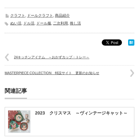
クラフト
,
ドールクラフト
,
商品紹介
ぬい活
,
ドル活
,
ドール服
,
二次利用
,
推し活
24キッチンアイテム ～おかずカップ・トレー～
MASTERPIECE COLLECTION 特設サイト 更新のお知らせ
関連記事
2023 クリスマス ～ヴィンテージキャット～