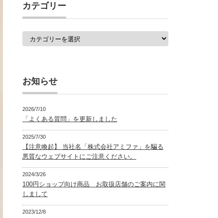
覧
カテゴリー
カ
テ
ゴ
リ
ー
お知らせ
2026/7/10
「よくある質問」を更新しました
2025/7/30
【注意喚起】 当社名「株式会社アミファ」を騙る
悪質なウェブサイトにご注意ください。
2024/3/26
100円ショップ向け商品 お取扱店舗のご案内に関
しまして
2023/12/8