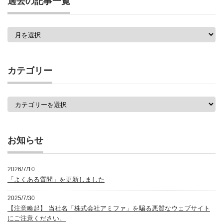
過去の記事一覧
過
去
の
記
事
カテゴリー
一
覧
カ
テ
ゴ
リ
ー
お知らせ
2026/7/10
「よくある質問」を更新しました
2025/7/30
【注意喚起】 当社名「株式会社アミファ」を騙る悪質なウェブサイト
にご注意ください。