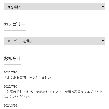
過
去
の
記
事
カテゴリー
一
覧
カ
テ
ゴ
リ
ー
お知らせ
2026/7/10
「よくある質問」を更新しました
2025/7/30
【注意喚起】 当社名「株式会社アミファ」を騙る悪質なウェブサイト
にご注意ください。
2024/3/26