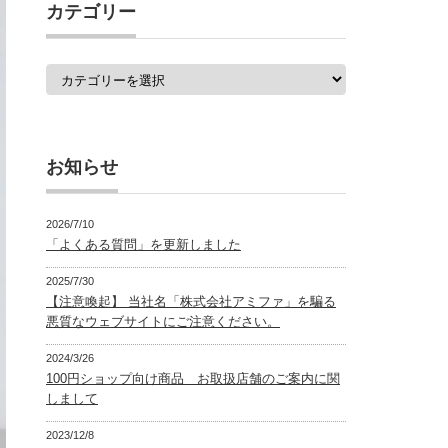
覧
カテゴリー
カ
テ
ゴ
リ
ー
お知らせ
2026/7/10
「よくある質問」を更新しました
2025/7/30
【注意喚起】 当社名「株式会社アミファ」を騙る
悪質なウェブサイトにご注意ください。
2024/3/26
100円ショップ向け商品 お取扱店舗のご案内に関
しまして
2023/12/8