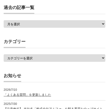
過去の記事一覧
過
去
の
記
事
カテゴリー
一
覧
カ
テ
ゴ
リ
ー
お知らせ
2026/7/10
「よくある質問」を更新しました
2025/7/30
【注意喚起】 当社名「株式会社アミファ」を騙る悪質なウェブサイト