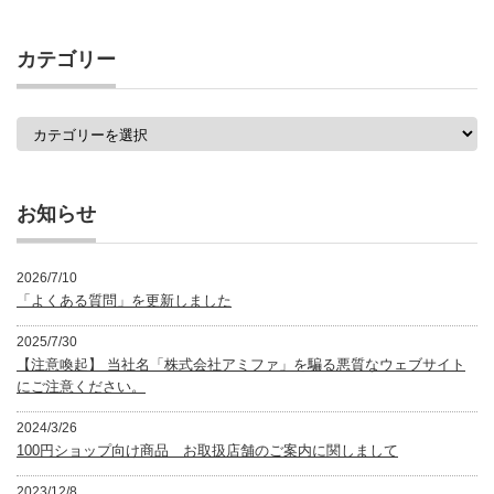
の
記
事
カテゴリー
一
覧
カ
テ
ゴ
リ
ー
お知らせ
2026/7/10
「よくある質問」を更新しました
2025/7/30
【注意喚起】 当社名「株式会社アミファ」を騙る悪質なウェブサイト
にご注意ください。
2024/3/26
100円ショップ向け商品 お取扱店舗のご案内に関しまして
2023/12/8