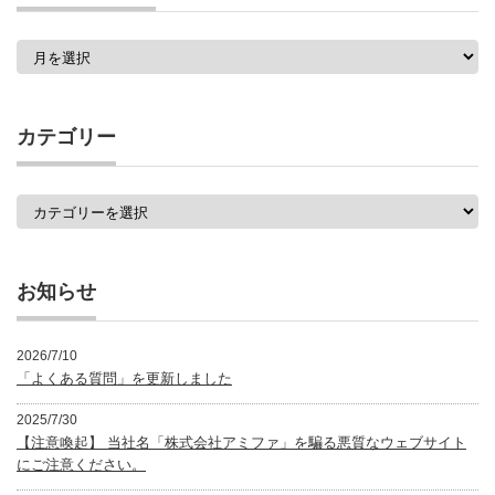
過
去
の
記
事
カテゴリー
一
覧
カ
テ
ゴ
リ
ー
お知らせ
2026/7/10
「よくある質問」を更新しました
2025/7/30
【注意喚起】 当社名「株式会社アミファ」を騙る悪質なウェブサイト
にご注意ください。