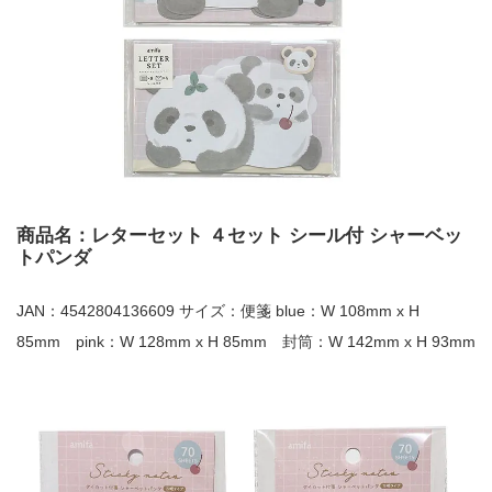
商品名：レターセット ４セット シール付 シャーベッ
トパンダ
JAN：4542804136609 サイズ：便箋 blue：W 108mm x H
85mm pink：W 128mm x H 85mm 封筒：W 142mm x H 93mm