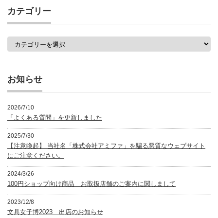
事
カテゴリー
一
覧
カ
テ
ゴ
リ
ー
お知らせ
2026/7/10
「よくある質問」を更新しました
2025/7/30
【注意喚起】 当社名「株式会社アミファ」を騙る悪質なウェブサイト
にご注意ください。
2024/3/26
100円ショップ向け商品 お取扱店舗のご案内に関しまして
2023/12/8
文具女子博2023 出店のお知らせ