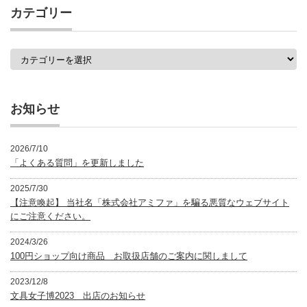
事
カテゴリー
一
覧
カ
テ
ゴ
リ
ー
お知らせ
2026/7/10
「よくある質問」を更新しました
2025/7/30
【注意喚起】 当社名「株式会社アミファ」を騙る悪質なウェブサイト
にご注意ください。
2024/3/26
100円ショップ向け商品 お取扱店舗のご案内に関しまして
2023/12/8
文具女子博2023 出店のお知らせ