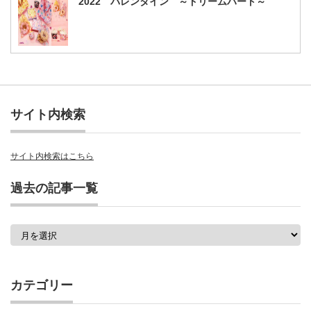
2022 バレンタイン ～ドリームハート～
サイト内検索
サイト内検索はこちら
過去の記事一覧
過
去
の
記
事
カテゴリー
一
覧