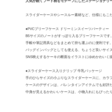
人気が続くフード柄をモチーフにしたステーショナリ
スライダーケースやシースルー素材など、仕様にもこ
●PVCブリーフケース ドリーミンスイーツパーティー
B5サイズのノートがすっぽり入るブリーフケースです
手帳や筆記用具などをまとめて持ち運ぶのに便利です
バッグインバッグとしても使える、ちょうど良いサイ
SNS映えするケーキの断面をイラストにゆめかわいく
●スライダーケース入りクリップ 牛乳パッケージ
手のひらサイズの小ぶりなスライダーケースに、カラ
ケースのデザインは、バレンタインアイテムでも好評
中身が見えるかわいいケースは、小物入れにもぴった