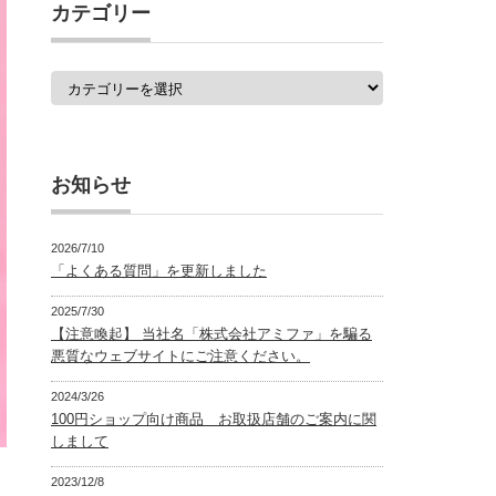
覧
カテゴリー
カ
テ
ゴ
リ
ー
お知らせ
2026/7/10
「よくある質問」を更新しました
2025/7/30
【注意喚起】 当社名「株式会社アミファ」を騙る
悪質なウェブサイトにご注意ください。
2024/3/26
100円ショップ向け商品 お取扱店舗のご案内に関
しまして
2023/12/8