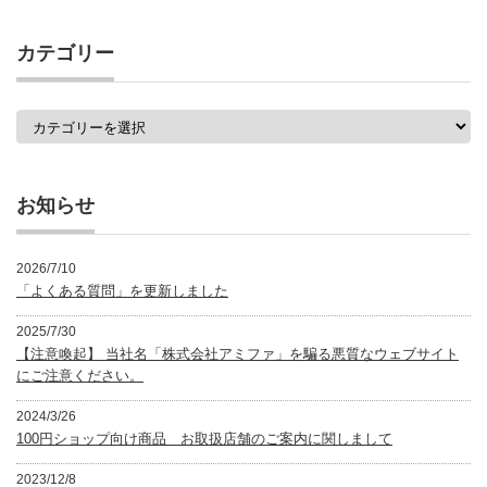
の
記
事
カテゴリー
一
覧
カ
テ
ゴ
リ
ー
お知らせ
2026/7/10
「よくある質問」を更新しました
2025/7/30
【注意喚起】 当社名「株式会社アミファ」を騙る悪質なウェブサイト
にご注意ください。
2024/3/26
100円ショップ向け商品 お取扱店舗のご案内に関しまして
2023/12/8