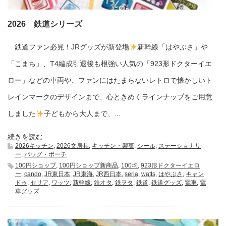
2026 鉄道シリーズ
鉄道ファン必見！JRグッズが新登場
新幹線「はやぶさ」や
「こまち」、T4編成引退後も根強い人気の「923形ドクターイエ
ロー」などの車両や、ファンにはたまらないレトロで懐かしいト
レインマークのデザインまで、心ときめくラインナップをご用意
しました
子どもから大人まで、...
続きを読む
2026キッチン
,
2026文房具
,
キッチン・製菓
,
シール
,
ステーショナリ
ー
,
バッグ・ポーチ
100円ショップ
,
100円ショップ新商品
,
100均
,
923形ドクターイエロ
ー
,
cando
,
JR東日本
,
JR東海
,
JR西日本
,
seria
,
watts
,
はやぶさ
,
キャン
ドゥ
,
セリア
,
ワッツ
,
新幹線
,
鉄オタ
,
鉄ヲタ
,
鉄道
,
鉄道グッズ
,
電車
,
電
車グッズ