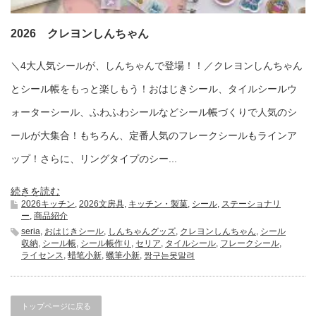
2026 クレヨンしんちゃん
＼4大人気シールが、しんちゃんで登場！！／クレヨンしんちゃん
とシール帳をもっと楽しもう！おはじきシール、タイルシールウ
ォーターシール、ふわふわシールなどシール帳づくりで人気のシ
ールが大集合！もちろん、定番人気のフレークシールもラインア
ップ！さらに、リングタイプのシー...
続きを読む
2026キッチン
,
2026文房具
,
キッチン・製菓
,
シール
,
ステーショナリ
ー
,
商品紹介
seria
,
おはじきシール
,
しんちゃんグッズ
,
クレヨンしんちゃん
,
シール
収納
,
シール帳
,
シール帳作り
,
セリア
,
タイルシール
,
フレークシール
,
ライセンス
,
蜡笔小新
,
蠟筆小新
,
짱구는못말려
トップページに戻る