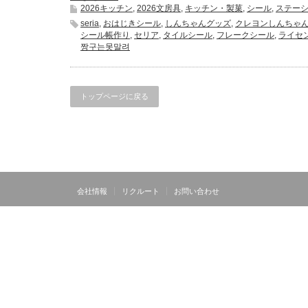
2026キッチン
,
2026文房具
,
キッチン・製菓
,
シール
,
ステー
seria
,
おはじきシール
,
しんちゃんグッズ
,
クレヨンしんちゃ
シール帳作り
,
セリア
,
タイルシール
,
フレークシール
,
ライセ
짱구는못말려
トップページに戻る
会社情報
リクルート
お問い合わせ