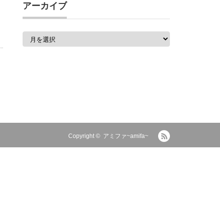
アーカイブ
ア
ー
カ
イ
ブ
RSS
Copyright ©
アミファ~amifa~