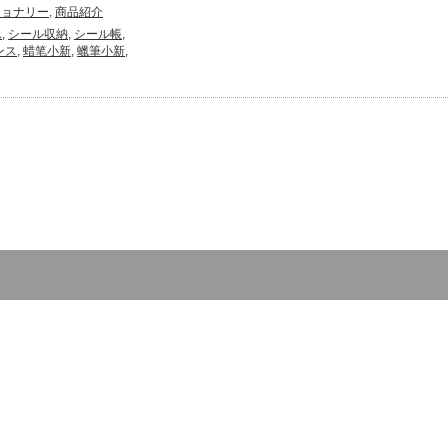
ショナリー
,
商品紹介
ん
,
シール収納
,
シール帳
,
ンス
,
蜡笔小新
,
蠟筆小新
,