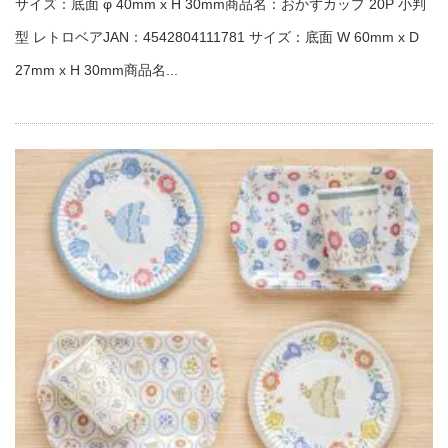
サイズ：底面 φ 40mm x H 30mm商品名：おかずカップ 20P 小判
型 レトロベアJAN：4542804111781 サイズ：底面 W 60mm x D
27mm x H 30mm商品名...