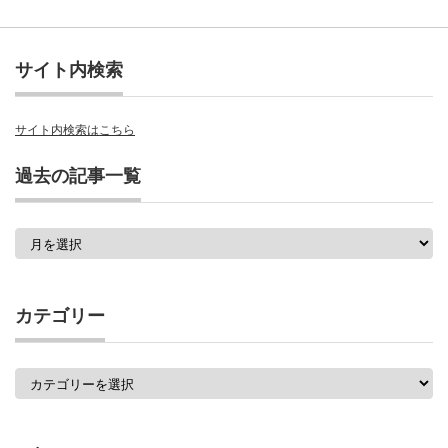
サイト内検索
サイト内検索はこちら
過去の記事一覧
過
去
の
記
事
カテゴリー
一
覧
カ
テ
ゴ
リ
ー