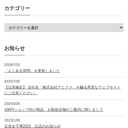
事
カテゴリー
一
覧
カ
テ
ゴ
リ
ー
お知らせ
2026/7/10
「よくある質問」を更新しました
2025/7/30
【注意喚起】 当社名「株式会社アミファ」を騙る悪質なウェブサイト
にご注意ください。
2024/3/26
100円ショップ向け商品 お取扱店舗のご案内に関しまして
2023/12/8
文具女子博2023 出店のお知らせ