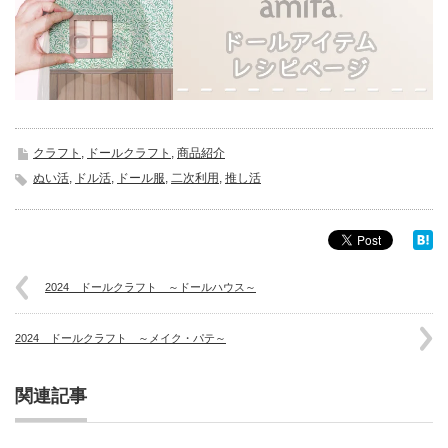
クラフト
,
ドールクラフト
,
商品紹介
ぬい活
,
ドル活
,
ドール服
,
二次利用
,
推し活
2024 ドールクラフト ～ドールハウス～
2024 ドールクラフト ～メイク・パテ～
関連記事