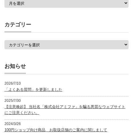
過
去
の
記
事
カテゴリー
一
覧
カ
テ
ゴ
リ
ー
お知らせ
2026/7/10
「よくある質問」を更新しました
2025/7/30
【注意喚起】 当社名「株式会社アミファ」を騙る悪質なウェブサイト
にご注意ください。
2024/3/26
100円ショップ向け商品 お取扱店舗のご案内に関しまして