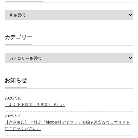
過
去
の
記
事
カテゴリー
一
覧
カ
テ
ゴ
リ
ー
お知らせ
2026/7/10
「よくある質問」を更新しました
2025/7/30
【注意喚起】 当社名「株式会社アミファ」を騙る悪質なウェブサイト
にご注意ください。