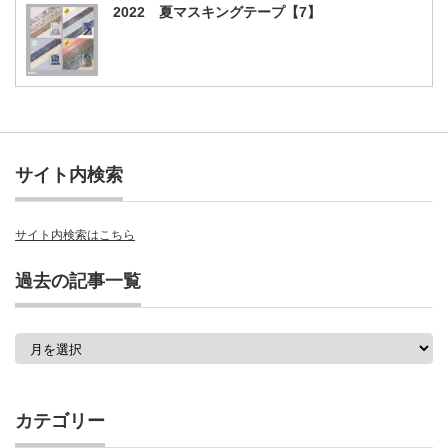
2022 夏マスキングテープ【7】
サイト内検索
サイト内検索はこちら
過去の記事一覧
過
去
の
記
事
カテゴリー
一
覧