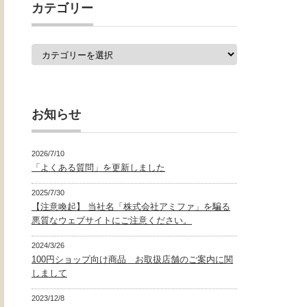
覧
カテゴリー
カ
テ
ゴ
リ
ー
お知らせ
2026/7/10
「よくある質問」を更新しました
2025/7/30
【注意喚起】 当社名「株式会社アミファ」を騙る
悪質なウェブサイトにご注意ください。
2024/3/26
100円ショップ向け商品 お取扱店舗のご案内に関
しまして
2023/12/8