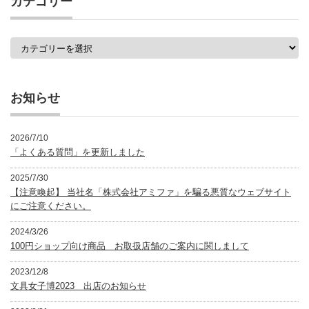
カテゴリー
一
覧
カ
テ
ゴ
リ
ー
お知らせ
2026/7/10
「よくある質問」を更新しました
2025/7/30
【注意喚起】 当社名「株式会社アミファ」を騙る悪質なウェブサイト
にご注意ください。
2024/3/26
100円ショップ向け商品 お取扱店舗のご案内に関しまして
2023/12/8
文具女子博2023 出店のお知らせ