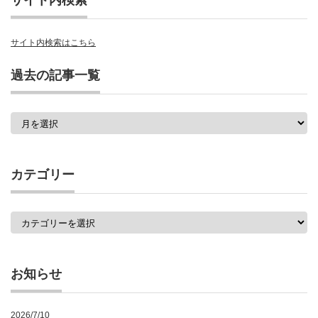
サイト内検索
サイト内検索はこちら
過去の記事一覧
過
去
の
記
事
カテゴリー
一
覧
カ
テ
ゴ
リ
ー
お知らせ
2026/7/10