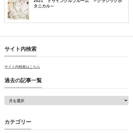
2021 トゥインクルブルーム ～クラシックボ
タニカル～
サイト内検索
サイト内検索はこちら
過去の記事一覧
過
去
の
記
事
カテゴリー
一
覧