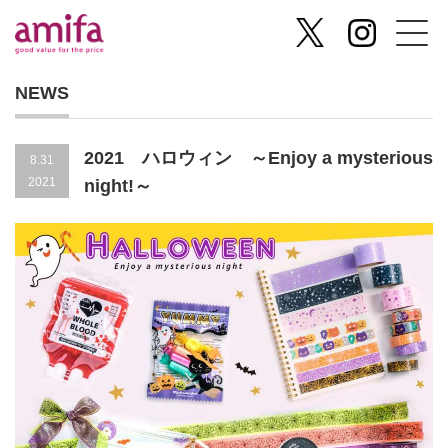
NEWS
2021 ハロウィン ～Enjoy a mysterious
8.31
2021
night!～