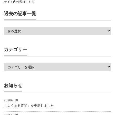
サイト内検索はこちら
過去の記事一覧
過
去
の
記
事
カテゴリー
一
覧
カ
テ
ゴ
リ
ー
お知らせ
2026/7/10
「よくある質問」を更新しました