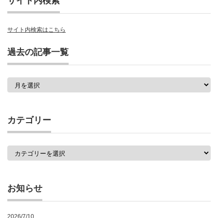
サイト内検索
サイト内検索はこちら
過去の記事一覧
過
去
の
記
事
カテゴリー
一
覧
カ
テ
ゴ
リ
ー
お知らせ
2026/7/10