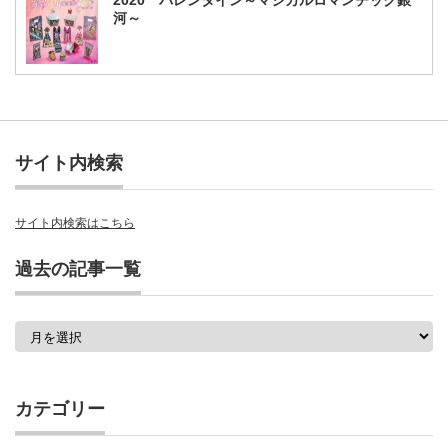
河～
サイト内検索
サイト内検索はこちら
過去の記事一覧
過
去
の
記
事
カテゴリー
一
覧