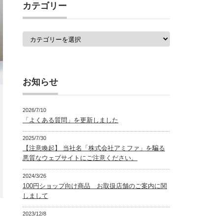
覧
カテゴリー
カ
テ
ゴ
リ
ー
お知らせ
2026/7/10
「よくある質問」を更新しました
2025/7/30
【注意喚起】 当社名「株式会社アミファ」を騙る
悪質なウェブサイトにご注意ください。
2024/3/26
100円ショップ向け商品 お取扱店舗のご案内に関
しまして
2023/12/8