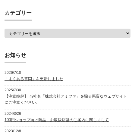
記
事
カテゴリー
一
覧
カ
テ
ゴ
リ
ー
お知らせ
2026/7/10
「よくある質問」を更新しました
2025/7/30
【注意喚起】 当社名「株式会社アミファ」を騙る悪質なウェブサイト
にご注意ください。
2024/3/26
100円ショップ向け商品 お取扱店舗のご案内に関しまして
2023/12/8