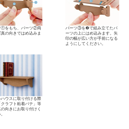
ツ①をもち、パーツ②両
パーツ③を❷で組み立てたパ
写真の向きではめ込みま
ーツの上にはめ込みます。矢
印の幅が広い方が手前になる
ようにしてください。
ルハウスに取り付ける際
「クラフト粘着パテ」等
真の向きにお取り付けく
い。