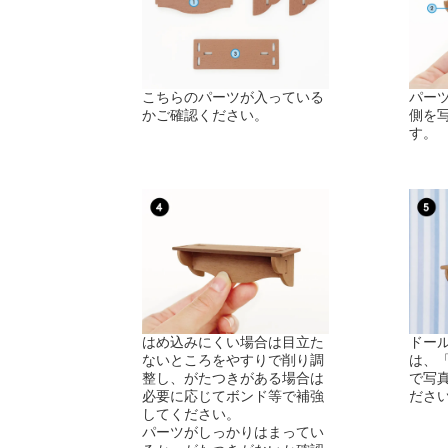
こちらのパーツが入っている
パー
かご確認ください。
側を
す。
はめ込みにくい場合は目立た
ドー
ないところをやすりで削り調
は、
整し、がたつきがある場合は
で写
必要に応じてボンド等で補強
ださ
してください。
パーツがしっかりはまってい